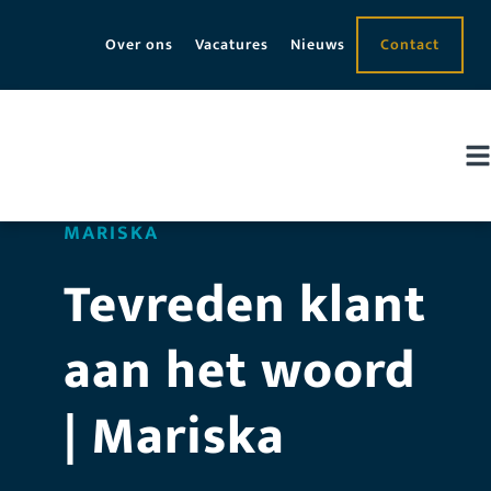
Over ons
Vacatures
Nieuws
Contact
MARISKA
Tevreden klant
aan het woord
| Mariska