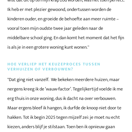
wist dat dit op termijn krap zou worden, was het toen perfect.
Ik heb er met plezier gewoond, ondertussen worden de
kinderen ouder, en groeide de behoefte aan meer ruimte –
vooral toen mijn oudste twee jaar geleden naar de
middelbare school ging. En dan komt het moment dat het fijn
is als je in een grotere woning kunt wonen.''
HOE VERLIEP HET KEUZEPROCES TUSSEN
VERHUIZEN OF VERBOUWEN?
"Dat ging niet vanzelf. We bekeken meerdere huizen, maar
nergens kreeg ik de ‘wauw-factor’. Tegelijkertijd voelde ik me
erg thuis in onze woning, dus ik dacht na over verbouwen.
Maar ergens bleef ik hangen, ik durfde de knoop niet door te
hakken. Tot ik begin 2025 tegen mijzelf zei: je moet nu echt
kiezen, anders blijf je stilstaan. Toen ben ik opnieuw gaan