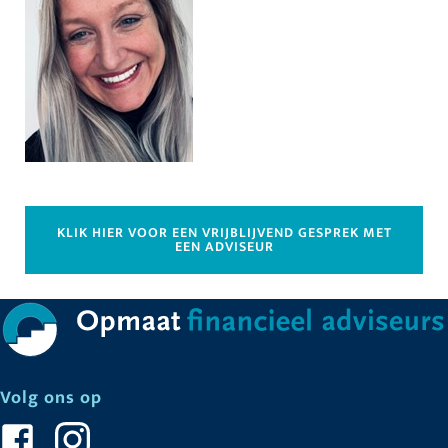
KLIK HIER VOOR EEN VRIJBLIJVEND GESPREK MET
EEN ADVISEUR
Volg ons op