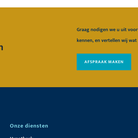
Graag nodigen we u uit voor 
kennen, en vertellen wij wat
n
AFSPRAAK MAKEN
Onze diensten