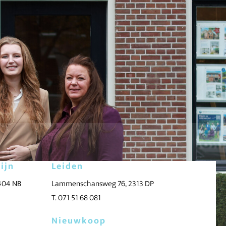
ijn
Leiden
2404 NB
Lammenschansweg 76, 2313 DP
T. 071 51 68 081
Nieuwkoop